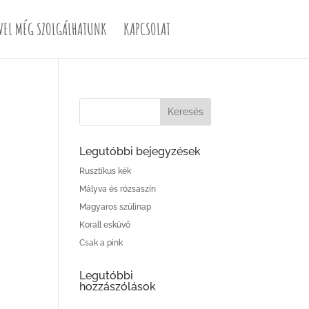
VEL MÉG SZOLGÁLHATUNK
KAPCSOLAT
Legutóbbi bejegyzések
Rusztikus kék
Mályva és rózsaszín
Magyaros szülinap
Korall esküvő
Csak a pink
Legutóbbi
hozzászólások