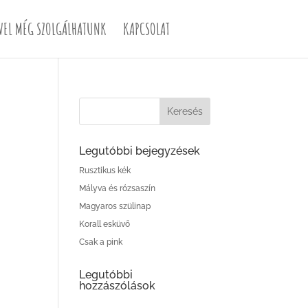
VEL MÉG SZOLGÁLHATUNK
KAPCSOLAT
Legutóbbi bejegyzések
Rusztikus kék
Mályva és rózsaszín
Magyaros szülinap
Korall esküvő
Csak a pink
Legutóbbi
hozzászólások