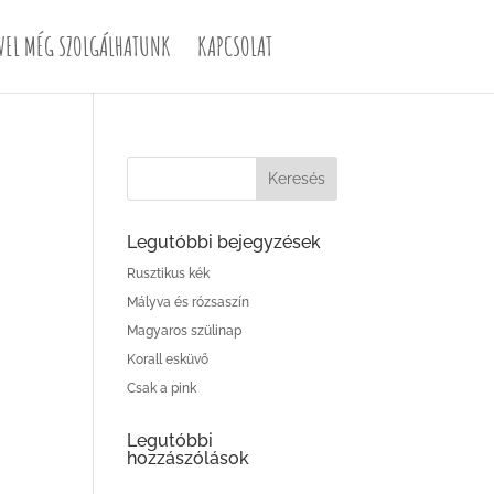
VEL MÉG SZOLGÁLHATUNK
KAPCSOLAT
Legutóbbi bejegyzések
Rusztikus kék
Mályva és rózsaszín
Magyaros szülinap
Korall esküvő
Csak a pink
Legutóbbi
hozzászólások