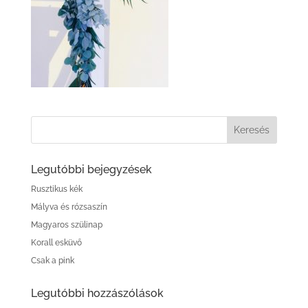
Legutóbbi bejegyzések
Rusztikus kék
Mályva és rózsaszín
Magyaros szülinap
Korall esküvő
Csak a pink
Legutóbbi hozzászólások