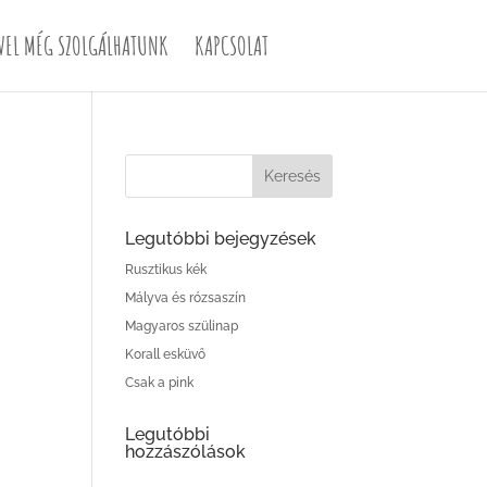
VEL MÉG SZOLGÁLHATUNK
KAPCSOLAT
Legutóbbi bejegyzések
Rusztikus kék
Mályva és rózsaszín
Magyaros szülinap
Korall esküvő
Csak a pink
Legutóbbi
hozzászólások