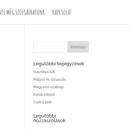
VEL MÉG SZOLGÁLHATUNK
KAPCSOLAT
Legutóbbi bejegyzések
Rusztikus kék
Mályva és rózsaszín
Magyaros szülinap
Korall esküvő
Csak a pink
Legutóbbi
hozzászólások