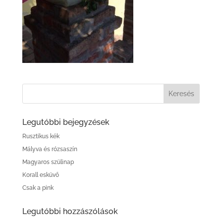
Legutóbbi bejegyzések
Rusztikus kék
Mályva és rózsaszín
Magyaros szülinap
Korall esküvő
Csak a pink
Legutóbbi hozzászólások