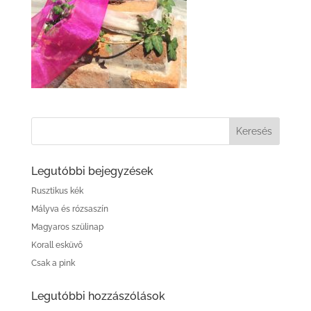
Legutóbbi bejegyzések
Rusztikus kék
Mályva és rózsaszín
Magyaros szülinap
Korall esküvő
Csak a pink
Legutóbbi hozzászólások