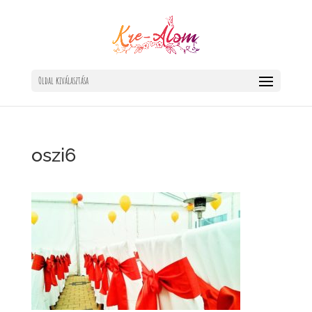
Oldal kiválasztása
oszi6