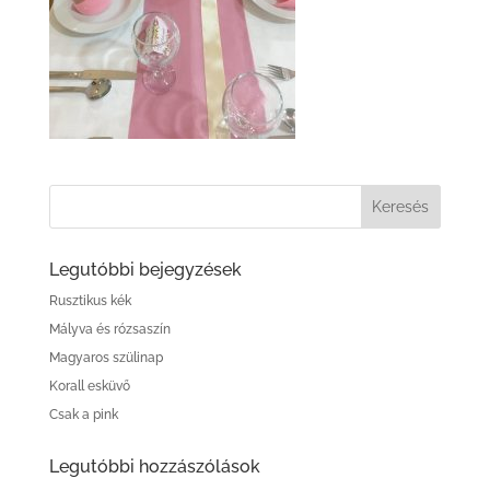
Legutóbbi bejegyzések
Rusztikus kék
Mályva és rózsaszín
Magyaros szülinap
Korall esküvő
Csak a pink
Legutóbbi hozzászólások