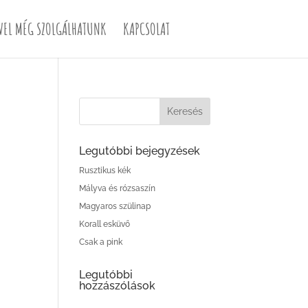
VEL MÉG SZOLGÁLHATUNK
KAPCSOLAT
Legutóbbi bejegyzések
Rusztikus kék
Mályva és rózsaszín
Magyaros szülinap
Korall esküvő
Csak a pink
Legutóbbi
hozzászólások