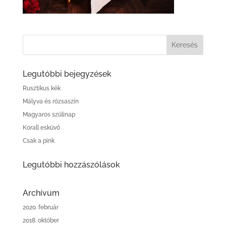
Legutóbbi bejegyzések
Rusztikus kék
Mályva és rózsaszín
Magyaros szülinap
Korall esküvő
Csak a pink
Legutóbbi hozzászólások
Archívum
2020. február
2018. október