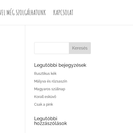
VEL MÉG SZOLGÁLHATUNK
KAPCSOLAT
Legutóbbi bejegyzések
Rusztikus kék
Mályva és rózsaszín
Magyaros szülinap
Korall esküvő
Csak a pink
Legutóbbi
hozzászólások