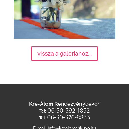
vissza a galériához...
Kre-Álom
Rendezvénydekor
06-30-392-1852
Tel:
06-30-376-8833
Tel:
E-mail: info@krealomeskuvo.hu